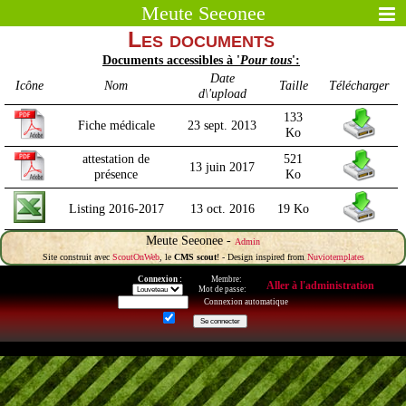
Meute Seeonee
Les documents
Documents accessibles à '
Pour tous
':
Date
Icône
Nom
Taille
Télécharger
d\'upload
133
Fiche médicale
23 sept. 2013
Ko
attestation de
521
13 juin 2017
présence
Ko
Listing 2016-2017
13 oct. 2016
19 Ko
Meute Seeonee -
Admin
Site construit avec
ScoutOnWeb
, le
CMS scout
! - Design inspired from
Nuviotemplates
Connexion :
Membre:
Aller à l'administration
Mot de passe:
Connexion automatique