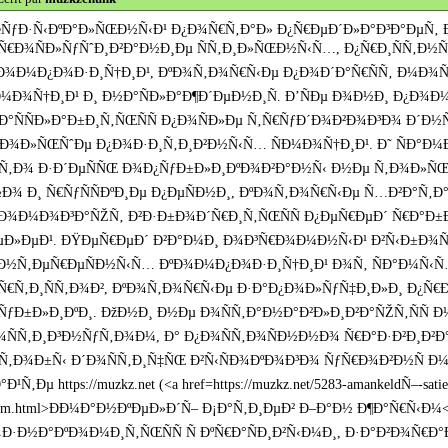
ÑƒÐ·Ñ‹ÐºÐ°Ð»ÑŒÐ½Ñ‹Ð¹ Ð¿Ð¾Ñ€Ñ‚Ð°Ð» Ð¿Ñ€ÐµÐ´Ð»Ð°Ð³Ð°ÐµÑ‚
Ñ€Ð¾ÑÐ»ÑƒÑˆÐ¸Ð²Ð°Ð½Ð¸Ðµ ÑÑ‚Ð¸Ð»ÑŒÐ½Ñ‹Ñ…, Ð¿Ñ€Ð¸ÑÑ‚Ð½
Ð¾Ð¼Ð¿Ð¾Ð·Ð¸Ñ†Ð¸Ð¹, ÐºÐ¾Ñ‚Ð¾Ñ€Ñ‹Ðµ Ð¿Ð¾Ð´Ð°Ñ€ÑÑ‚ Ð¼Ð¾Ñ
Ð¼Ð¾Ñ†Ð¸Ð¹ Ð¸ Ð½Ð°ÑÐ»Ð°Ð¶Ð´ÐµÐ½Ð¸Ñ. Ð’ÑÐµ Ð¾Ð½Ð¸ Ð¿Ð¾Ð
Ð°ÑÑÐ»Ð°Ð±Ð¸Ñ‚ÑŒÑÑ Ð¿Ð¾ÑÐ»Ðµ Ñ‚Ñ€ÑƒÐ´Ð¾Ð²Ð¾Ð³Ð¾ Ð´Ð½
Ð¾Ð»ÑŒÑˆÐµ Ð¿Ð¾Ð·Ð¸Ñ‚Ð¸Ð²Ð½Ñ‹Ñ… ÑÐ¼Ð¾Ñ†Ð¸Ð¹. Ð˜ ÑÐ°Ð¼
Ñ‚Ð¾ Ð·Ð´ÐµÑÑŒ Ð¾Ð¿ÑƒÐ±Ð»Ð¸ÐºÐ¾Ð²Ð°Ð½Ñ‹ Ð½Ðµ Ñ‚Ð¾Ð»ÑŒÐ
Ð¾ Ð¸ Ñ€ÑƒÑÑÐºÐ¸Ðµ Ð¿ÐµÑÐ½Ð¸, ÐºÐ¾Ñ‚Ð¾Ñ€Ñ‹Ðµ Ñ…Ð²Ð°Ñ‚Ð°
Ð¾Ð¼Ð¾Ð³Ð°ÑŽÑ‚ Ð²Ð·Ð±Ð¾Ð´Ñ€Ð¸Ñ‚ÑŒÑÑ Ð¿ÐµÑ€ÐµÐ´ Ñ€Ð°Ð
µÐ»ÐµÐ¹. ÐŸÐµÑ€ÐµÐ´ Ð²Ð°Ð¼Ð¸ Ð¾Ð³Ñ€Ð¾Ð¼Ð½Ñ‹Ð¹ Ð²Ñ‹Ð±Ð¾Ñ€
Ð½Ñ‚ÐµÑ€ÐµÑÐ½Ñ‹Ñ… ÐºÐ¾Ð¼Ð¿Ð¾Ð·Ð¸Ñ†Ð¸Ð¹ Ð¾Ñ‚ ÑÐ°Ð¼Ñ‹
Ñ€Ñ‚Ð¸ÑÑ‚Ð¾Ð², ÐºÐ¾Ñ‚Ð¾Ñ€Ñ‹Ðµ Ð·Ð°Ð¿Ð¾Ð»ÑƒÑ‡Ð¸Ð»Ð¸ Ð¿Ñ
ÑƒÐ±Ð»Ð¸ÐºÐ¸. ÐžÐ½Ð¸ Ð½Ðµ Ð¾ÑÑ‚Ð°Ð½Ð°Ð²Ð»Ð¸Ð²Ð°ÑŽÑ‚ÑÑ Ð
¾ÑÑ‚Ð¸Ð³Ð½ÑƒÑ‚Ð¾Ð¼, Ð° Ð¿Ð¾ÑÑ‚Ð¾ÑÐ½Ð½Ð¾ Ñ€Ð°Ð·Ð²Ð¸Ð²Ð°Ñ
Ñ‚Ð¾Ð±Ñ‹ Ð´Ð¾ÑÑ‚Ð¸Ñ‡ÑŒ Ð²Ñ‹ÑÐ¾ÐºÐ¾Ð³Ð¾ ÑƒÑ€Ð¾Ð²Ð½Ñ Ð¼Ð°
°Ð¹Ñ‚Ðµ https://muzkz.net (<a href=https://muzkz.net/5283-amankeldÑ–-satie
rim.html>ÐÐ¼Ð°Ð½ÐºÐµÐ»Ð´Ñ– Ð¡Ð°Ñ‚Ð¸ÐµÐ² Ð–Ð°Ð½ Ð¶Ð°Ñ€Ñ‹Ð¼<
Ð·Ð½Ð°ÐºÐ¾Ð¼Ð¸Ñ‚ÑŒÑÑ Ñ ÐºÑ€Ð°ÑÐ¸Ð²Ñ‹Ð¼Ð¸, Ð·Ð°Ð²Ð¾Ñ€