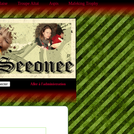
laise
Troupe Altaï
Aspis
Mafeking Trophy
Aller à l'administration