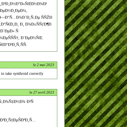
€Ð¸Ð³Ð¸Ð½Ð°Ð»ÑŒÐ½Ð¾Ð¹
Ð¿ÐµÐ½Ð¸ÐµÐ¼,
Ð—Ð°Ñ…Ð¾Ð´Ð¸Ñ‚Ðµ ÑÑŽÐ
Ð°Ñ€Ð¸Ð¸ Ð¸ Ð¾Ð±ÑÑƒÐ¶Ð
Ð´ÐµÐ» Ñ
¼ÐµÑÑÑ†, Ð´ÐµÐ½ÑŒ.
Ð°Ð²Ð¸Ñ‚ÑÑ.
le
2 mai 2023
to take synthroid correctly
le
27 avril 2023
Ñ‚Ð¾Ñ‡Ð½Ð¾ Ð²Ñ
¾Ð³Ð¸Ñ‡ÐµÑÐºÐ¸Ñ…